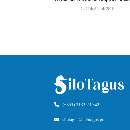
22 de Abril de 2021
(+351) 213 923 342
silotagus@silotagus.pt