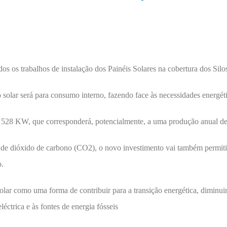
os os trabalhos de instalação dos Painéis Solares na cobertura dos Silo
 solar será para consumo interno, fazendo face às necessidades energéti
e 528 KW, que corresponderá, potencialmente, a uma produção anual d
 de dióxido de carbono (CO2), o novo investimento vai também permiti
o.
solar como uma forma de contribuir para a transição energética, diminu
éctrica e às fontes de energia fósseis